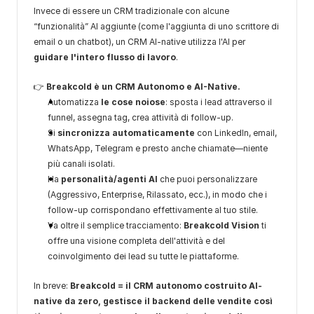
Invece di essere un CRM tradizionale con alcune 
“funzionalità” AI aggiunte (come l'aggiunta di uno scrittore di 
email o un chatbot), un CRM AI-native utilizza l'AI per 
guidare l'intero flusso di lavoro
.
👉 
Breakcold è un CRM Autonomo e AI-Native.
Automatizza 
le cose noiose
: sposta i lead attraverso il 
funnel, assegna tag, crea attività di follow-up.
Si 
sincronizza automaticamente
 con LinkedIn, email, 
WhatsApp, Telegram e presto anche chiamate—niente 
più canali isolati.
Ha 
personalità/agenti AI
 che puoi personalizzare 
(Aggressivo, Enterprise, Rilassato, ecc.), in modo che i 
follow-up corrispondano effettivamente al tuo stile.
Va oltre il semplice tracciamento: 
Breakcold Vision
 ti 
offre una visione completa dell'attività e del 
coinvolgimento dei lead su tutte le piattaforme.
In breve: 
Breakcold = il CRM autonomo costruito AI-
native da zero, gestisce il backend delle vendite così 