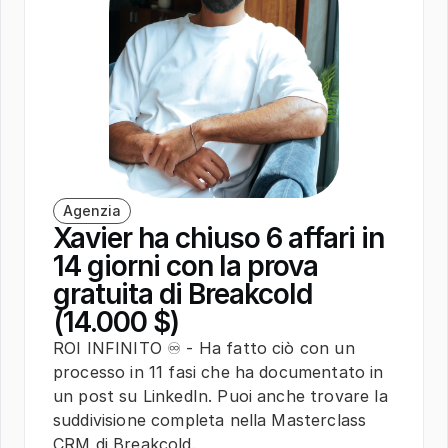
Cons
Agenzia
Ada
Xavier ha chiuso 6 affari in 
dol
14 giorni con la prova 
Con p
gratuita di Breakcold 
iscri
(14.000 $)
2.3K 
ROI INFINITO ♾️ - Ha fatto ciò con un 
più g
processo in 11 fasi che ha documentato in 
vendit
un post su LinkedIn. Puoi anche trovare la 
passa
suddivisione completa nella Masterclass 
consu
CRM di Breakcold.