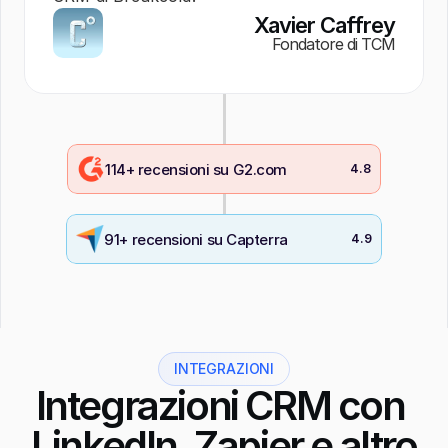
opera
Xavier Caffrey
Fondatore di TCM
114+ recensioni su G2.com
4.8
91+ recensioni su Capterra
4.9
INTEGRAZIONI
Integrazioni CRM con 
LinkedIn, Zapier e altro